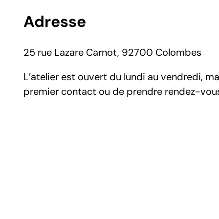
e
Adresse
s
s
a
g
25 rue Lazare Carnot, 92700 Colombes
e
L’atelier est ouvert du lundi au vendredi,
premier contact ou de prendre rendez-vous 